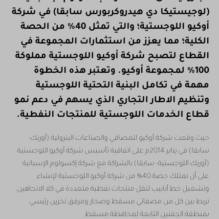
(لوجيستيكا دي هيدروكربورس سابقا) في شركة
أوكيو اللوجستية؛ والتي تمثل 40% من الحصة
الكلية؛ مما يعزز من استثمارات المجموعة في
القطاع لتصبح شركة أوكيو اللوجستية مملوكة
100% لمجموعة أوكيو. وتعتبر هذه الخطوة
مهمة في تكامل البنية التحتية اللوجستية
وتنظيم الاطار التجاري الذي يسهم في دعم نمو
قطاع الخدمات اللوجستية للمنتجات النفطية.
حيث وقعت شركة أوكيو للمصافي والصناعات البترولية (أوربك-
سابقا) في يناير 2014م على اتفاقية تأسيس شركة أوكيو اللوجستية
(أوربك اللوجستية- سابقا) بالشراكة مع شركة إكسولوم الإسبانية
على أن تمتلك حصة 40% من شركة أوكيو اللوجستية لإنشاء
وتشغيل خط أنابيب لنقل منتجات نفطية متعددة في كلا الاتجاهين،
تربط بين كل من مصفاتي مسقط وصحار ومرفق تخزين رئيسي
بمنطقة الجفنين التابعة لمحافظة مسقط.