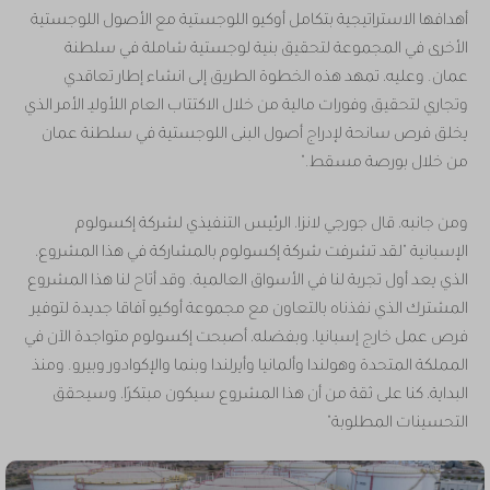
أهدافها الاستراتيجية بتكامل أوكيو اللوجستية مع الأصول اللوجستية
الأخرى في المجموعة لتحقيق بنية لوجستية شاملة في سلطنة
عمان. وعليه، تمهد هذه الخطوة الطريق إلى انشاء إطار تعاقدي
وتجاري لتحقيق وفورات مالية من خلال الاكتتاب العام اللأوليـ الأمر الذي
يخلق فرص سانحة لإدراج أصول البنى اللوجستية في سلطنة عمان
من خلال بورصة مسقط."
ومن جانبه، قال جورجي لانزا، الرئيس التنفيذي لشركة إكسولوم
الإسبانية "لقد تشرفت شركة إكسولوم بالمشاركة في هذا المشروع،
الذي يعد أول تجربة لنا في الأسواق العالمية. وقد أتاح لنا هذا المشروع
المشترك الذي نفذناه بالتعاون مع مجموعة أوكيو آفاقا جديدة لتوفير
فرص عمل خارج إسبانيا، وبفضله، أصبحت إكسولوم متواجدة الآن في
المملكة المتحدة وهولندا وألمانيا وأيرلندا وبنما والإكوادور وبيرو. ومنذ
البداية، كنا على ثقة من أن هذا المشروع سيكون مبتكرًا، وسيحقق
التحسينات المطلوبة"