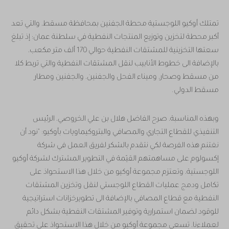
تمتلك أوكيو اللوجستية محطة الجفنين بمحافظة مسقط، والتي تعد
أكبر محطة لتخزين وتوزيع المنتجات النفطية في سلطنة عمان؛ إذ تبلغ
سعتها التخزينية للمشتقات النفطية حوالي 170 ألف متر مكعب،
بالإضافة الى خطوط الأنابيب لنقل المشتقات النفطية والتي تربط كلا
من مسقط وصحار، وميناء الفحل والجفنين، والجفنين ومطار
مسقط الدولي.
وبهذه المناسبة، صرح الفاضل هلال بن علي الخروصي، الرئيس
التنفيذي للقطاع التجاري والمصافي والبتروكيماويات بأوكيو: "نود أن
نغتنم هذه الفرصة لكي نتقدم بالشكر لفريق العمل في شركة
إكسولوم على مساهمتهم القيّمة في التطوير المشترك لشركة أوكيو
اللوجستية، وتعتزم مجموعة أوكيو من خلال هذا الاستحواذ على
تكامل ودمج عمليات القطاع اللوجستي لنقل وتخزين المشتقات
النفطية مع قطاع المصافي بالإضافة الى تطويرخزانات استراتيجية
للوقود لضمان استمرارية وتوفير المشتقات النفطية بشكل دائم
لعملاءنا، تسعى مجموعة أوكيو من خلال هذا الاستحواذ على تحقيق