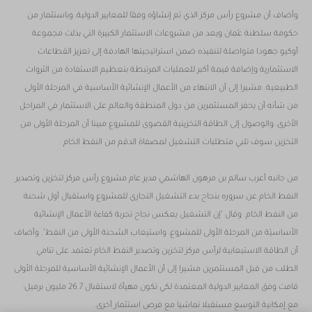
وأضاف أن مشروع رأس مركز الذي تم إنشاؤه وفقًا للمعايير الدولية، وباستثمار من
حكومة سلطنة عُمان ويعد من مشروعات الاستثمار الكبيرة التي بذلت مجموعة
أوكيو جهودا متواصلة لتنفيذه ضمن استراتيجيتها الهادفة إلى تعزيز القطاعات
الاستثمارية وإضافة قيمة أكبر للعمليات المرتبطة بتعظيم الاستفادة من الثروات
الطبيعية. مشيرا إلى أن الانتهاء من الأعمال الإنشائية الأساسية في المرحلة الأولى
من شأنه أن يحفز المستثمرين من دول المنطقة والعالم على الاستثمار في المراحل
الأخرى، والوصول إلى الطاقة التخزينية القصوى للمشروع مبينا أن المرحلة الأولى من
التخزين سوف تلبي متطلبات التشغيل لمصفاة الدقم من النفط الخام .
من جانبه أعرب سالم بن مرهون الهاشمي مدير عام مشروع رأس مركز لتخزين وتصدير
النفط الخام عن سروره بنجاح بدء التشغيل التجاري للمشروع واستقبال أول شحنة
من النفط الخام. وقال "إن التشغيل يعكس نجاح تجربة كفاءة الأعمال الإنشائية
الأساسيّة من المرحلة الأولى للمشروع، واستيعاب الشحنة الأولى من النفط". وأضاف
أن الطاقة الاستيعابية لرأس مركز لتخزين وتصدير النفط الخام تعتمد على تنامي
الطلب من قبل المستثمرين مشيرا إلى أن الأعمال الإنشائية الأساسية للمرحلة الأولى
قامت وفق المعايير الدولية المعتمدة لكي تكون مهيأة لاستقبال 26.7 مليون برميل؛
مع إمكانية التوسع مستقبلا تماشيا مع فرص استثمار أخرى.