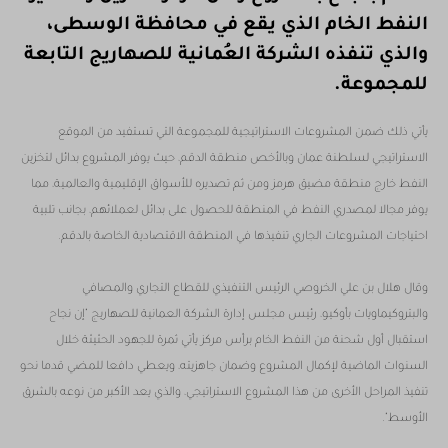
النفط الخام الذي يقع في محافظة الوسطى،
والذي تنفذه الشركة العُمانية للصهاريج التابعة
للمجموعة.
يأتي ذلك ضمن المشروعات الاستراتيجية للمجموعة التي تستفيد من الموقع
الاستراتيجي لسلطنة عمان وبالأخص منطقة الدقم، حيث يوفر المشروع بدائل لتخزين
النفط خارج منطقة مضيق هرمز ومن ثم تصديره للأسواق الإقليمية والعالمية، مما
يوفر مجالا لمصدري النفط في المنطقة للحصول على بدائل لعملائهم، بجانب تلبية
احتياجات المشروعات الجاري تنفيذها في المنطقة الاقتصادية الخاصة بالدقم.
وقال هلال بن علي الخروصي الرئيس التنفيذي للقطاع التجاري والمصافي
والبتروكيماويات بأوكيو، رئيس مجلس إدارة الشركة العمانية للصهاريج "إن نجاح
استقبال أول شحنة من النفط الخام برأس مركز يأتي ثمرة للجهود الحثيثة خلال
السنوات الماضية لإكمال المشروع وضمان جاهزيته، ويعطي دافعا للمضي قدما نحو
تنفيذ المراحل الأخرى من هذا المشروع الاستراتيجي، والذي يعد الأكبر من نوعه بالشرق
الأوسط".