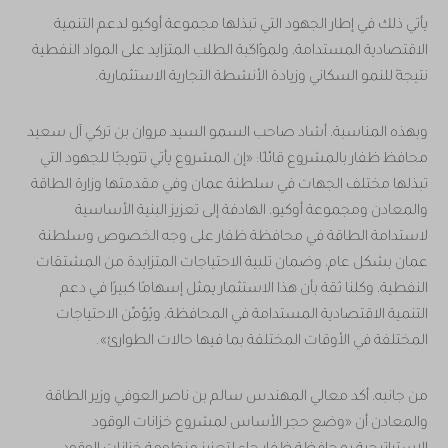
يأتي ذلك في إطار الجهود التي تبذلها مجموعة أوكيو لدعم التنمية
الاقتصادية المستدامة، ولموُاكَبة الطلب المتزايد على المواد النفطية
نتيجةً للنمو السكاني وزيادة الأنشطة التجارية الاستثمارية.
وبهذه المناسبة، أشاد صاحب السمو السيد مروان بن تركي آل سعيد
محافظ ظفار بالمشروع قائلًا: «إن المشروع يأتي تتويجًا للجهود التي
تبذلها مختلف الجهات في سلطنة عمان وفي مقدمتها وزارة الطاقة
والمعادن ومجموعة أوكيو، الهادفة إلى تعزيز البنية الأساسية
لاستدامة الطاقة في محافظة ظفار على وجه الخصوص وسلطنة
عمان بشكل عام، وضمان تلبية الاحتياجات المتزايدة من المشتقات
النفطية، وكلنا ثقة بأن هذا الاستثمار يمثل إسهامًا كبيرًا في دعم
التنمية الاقتصادية المستدامة في المحافظة، ويُؤمِّن الاحتياجات
المختلفة في الأوقات المختلفة بما فيها حالات الطوارئ».
من جانبه، أكد معالي المهندس سالم بن ناصر العوفي وزير الطاقة
والمعادن أن «وضع حجر الأساس لمشروع خزانات الوقود