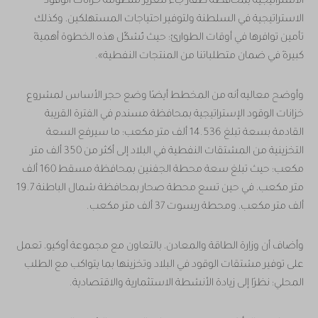
الاستراتيجية بمحافظة ظفار جاء لتعزيز منظومة خزانات الوقود
الاستراتيجية في السلطنة ولتوفير احتياجات المستهلكين، وكذلك
تأمين توافرها في أوقات الطوارئ؛ حيث تُشكِّل هذه الخطوة أهميةً
كبيرةً في ضمان متطلباتنا من المنتجات النفطية».
وأوضح معاليه أنه من المخطط أيضًا وضع حجر الأساس لمشروع
خزانات الوقود الإستراتيجية بمحافظة مسندم في الفترة القريبة
القادمة بسعة تبلغ 14.536 ألف متر مكعب؛ ما سيرفع السعة
التخزينية من المشتقات النفطية في البلاد إلى أكثر من 350 ألف متر
مكعب؛ حيث تبلغ سعة محطة الجفنين بمحافظة مسقط 160 ألف
متر مكعب، في حين تسع محطة صحار بمحافظة شمال الباطنة 19.7
ألف متر مكعب، ومحطة ريسوت 37 ألف متر مكعب.
وأضاف أن وزارة الطاقة والمعادن، بالتعاون مع مجموعة أوكيو، تعمل
على توفير مشتقات الوقود في البلاد وتخزينها بما يتواكب مع الطلب
المحلي؛ نظرًا إلى زيادة الأنشطة الاستثمارية والاقتصادية.