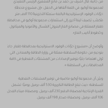
من جانبه، قال أشرف بن حمد بن مانع المعمري الرئيس التنفيذي
لمجموعة أوكيو، في كلمة ألقاها في الحفل: «إن مشروعِ مَحطَّةِ
خزَّاناتِ الوقود الإستراتيجية البالغة سَعتُهُ التخزينيةُ 110 آلافِ مترٍ
مُكعَّبٍ؛ يُضيفَ لَبِنةً أخرى إلى استثماراتِ مجموعةِ أوكيو في محافظةِ
ظفار الممثلةِ في ‏مصانعِ الغازِ البتروليِّ المُسَالِ والأمونيا والميثانول،
وخُطوطِ أنابيبِ الغازِ».
وأوضح أن «مشروعَ خزَّاناتِ الوقود الاستراتيجية بمحافظة ظفار، جاءَ
بتوجيهٍ من حكومةِ السلطنة ممثلةً في وَزارةِ الطاقةِ والمعادنِ، التي
تُولِي اهتماما جليًّا بتوفيرِ الإمداداتِ منَ المشتقَّاتِ النفطيةِ في كافة
المحافظاتِ في السلطنة ».
وبيَّن أن مجموعة أوكيو ماضية في توفير المشتقات النفطية
للسلطنة؛ حيث تبلغ الطاقة التكريرية 530 ألف برميل يوميًّا: تشمل
القدرة الإنتاجية لمصفاة الدقم 230 ألف برميل، ومصفاة ميناء الفحل
106 آلاف برميل، ومصفاة صحار 198 ألف برميل.