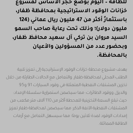
للطاقة – اليومَ بوضع حجر الأساس لمشروع
خزانات الوقود الاستراتيجية بمحافظة ظفار،
باستثمارٍ أكثر من 47 مليون ريال عماني (124
مليون دولار)؛ وذلك تحت رعاية صاحب السمو
السيد مروان بن تركي آل سعيد محافظ ظفار،
وبحضور عدد من المسؤولين والأعيان
بالمحافظة.
يهدف مشروع محطة خزانات الوقود الإستراتيجية إلى تعزيز تلبية
الطلب المحلي لمحافظة ظفار، والتعامل مع الحالات الطارئة من خلال
تخزين المشتقات النفطية المتمثلة في وقود السيارات 91 و95
والديزل ووقود الطائرات؛ مما سيضمن استمرارية سلسلة الإمداد؛
حيث تبلغ السعة التخزينية للمحطة أكثر من 110 آلاف متر مكعب من
المشتقات النفطية الآنفة الذكر؛ مما سيضمن لمحافظة ظفار تعزيز
إمدادات الوقود لمدة ثلاثين يومًا؛ مما سيسهل التعامل مع أزمات
الطاقة المماثلة.