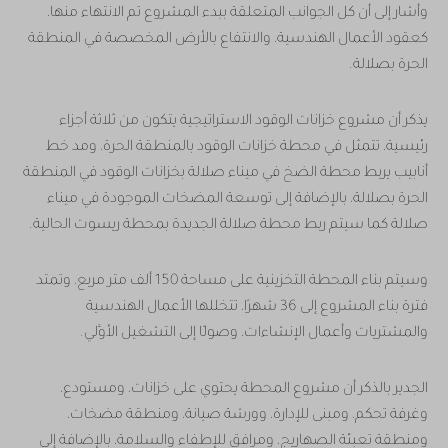
وأشار إلى أن كل الجوانب المتعلقة ببدء المشروع تم الانتهاء منها،
كعقود الأعمال الهندسية، والانتفاع بالأرض المخصصة في المنطقة
الحرة بصلالة.
يذكر أن مشروع خزانات الوقود الاستراتيجية يتكون من ثلاثة أجزاء
رئيسية، تتمثل في محطة خزانات الوقود بالمنطقة الحرة، ومد خط
أنابيب يربط محطة الضخ في ميناء صلالة بخزانات الوقود في المنطقة
الحرة بصلالة، بالإضافة إلى توسعة المضخات الموجودة في ميناء
صلالة كما سيتم ربط محطة صلالة الجديدة بمحطة ريسوت الحالية.
وسيتم بناء المحطة التخزينية على مساحة 150 ألف متر مربع، وتمتد
فترة بناء المشروع إلى 36 شهرًا، تتخللها الأعمال الهندسية
والمشتريات وأعمال الإنشاءات، وصولًا إلى التشغيل الأوَّلي.
الجدير بالذكر أن مشروع المحطة يحتوي على خزانات، ومستودع،
وغرفة تحكم، ومبنى للإدارة، وورشة صيانة، ومنطقة مضخات،
ومنطقة تعبئة الصهاريج، ومرافق للإطفاء والسلامة، بالإضافة إلى