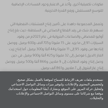
مكونات تكميلية أخرى، وأُخذ في الاعتبار وجود المساحات الإضافية
للتوسع المستقبلي ورفع القدرة التخزينية.
وتعمل المجموعة جاهدة على تأمين إنتاج المشتقات النفطية التي
تسهم بلا شك في رفد القطاع الصناعي في السلطنة؛ حيث بلغ إنتاج
أوكيو للمصافي والصناعات البترولية في عام 2023م من وقود
السيارات 91 إلى ما يزيد على 15 مليونًا و705 آلاف و600 برميل، ووصل
إنتاجها من وقود 95 إلى 11 مليونًا و44 ألفًا و300 برميل. أما إنتاج زيت
الغاز (الديزل) فوصل إلى 32 مليونًا و425 ألفًا و900 برميل، في حين
وصل إنتاج وقود الطائرات إلى 9 ملايين و866 ألفًا و500 برميل، ووصل
إنتاج غاز البترول إلى 7 ملايين و861 ألف برميل.
نستخدم ملفات تعريف الارتباط للسماح لموقعنا بالعمل بشكل صحيح،
ولتخصيص المحتوى والإعلانات، ولتوفير ميزات وسائل التواصل الاجتماعي
ولتحليل حركة المرور على الموقع. ونشارك أيضًا المعلومات حول استخدامك
موقعنا مع شركائنا على مستوى وسائل التواصل الاجتماعي والإعلانات
والتحليلات.