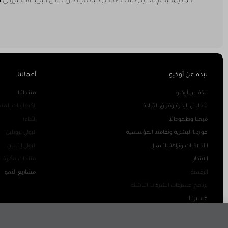
كما يمكنكم تقديم ملاحظاتكم مباشرة من خلال البريد الإلكتروني
m
نبذة عن أوكيو
أعمالنا
نبذة عن أوكيو
منتجاتنا
مجلس الإدارة وفريق القيادة
الكيماويات الم
قيمنا وطموحاتنا
الأداء)
مواردنا البشرية وثقافتنا المؤسسية
البولي بروبلين
الأخلاقيات ونزاهة الأعمال
البولي إيثيلين
الابتكار
منتجات مكررة
الرقمنة
مشاريع النمو
برنامج مسرّعات الشركات الناشئة
مسيرتنا