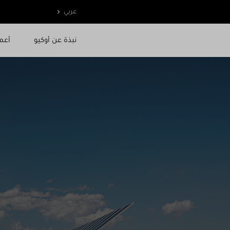
عربي
نبذة عن أوكيو
أعما