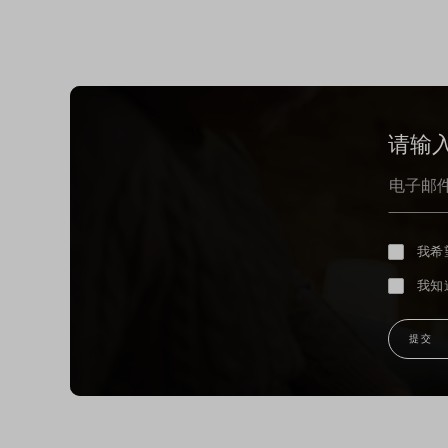
请输
我希
我知